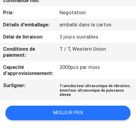
commande min:
L'USINE
Prix:
Negotation
CONTRÔLE
Détails d'emballage:
emballé dans le carton
QUALITÉ
Délai de livraison:
3 jours ouvrables
Conditions de
T / T, Western Union
CONTACTEZ-
paiement:
NOUS
Capacité
2000pcs par mois
d'approvisionnement:
NOUVELLES
Surligner:
,
Transducteur ultrasonique de vibration
émetteur ultrasonique de puissance
élevée
LES
AFFAIRES
MEILLEUR PRIX
DEMANDEZ