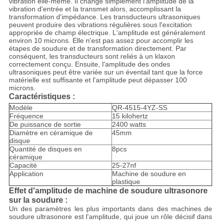
vibration elle-même. Il change simplement l'amplitude de la
vibration d'entrée et la transmet alors, accomplissant la
transformation d'impédance. Les transducteurs ultrasoniques
peuvent produire des vibrations régulières sous l'excitation
appropriée de champ électrique. L'amplitude est généralement
environ 10 microns. Elle n'est pas assez pour accomplir les
étapes de soudure et de transformation directement. Par
conséquent, les transducteurs sont reliés à un klaxon
correctement conçu. Ensuite, l'amplitude des ondes
ultrasoniques peut être variée sur un éventail tant que la force
matérielle est suffisante et l'amplitude peut dépasser 100
microns.
Caractéristiques :
Modèle
QR-4515-4YZ-SS
Fréquence
15 kilohertz
De puissance de sortie
2400 watts
Diamètre en céramique de
45mm
disque
Quantité de disques en
8pcs
céramique
Capacité
25-27nf
Application
Machine de soudure en
plastique
Effet d'amplitude de machine de soudure ultrasonore
sur la soudure :
Un des paramètres les plus importants dans des machines de
soudure ultrasonore est l'amplitude, qui joue un rôle décisif dans