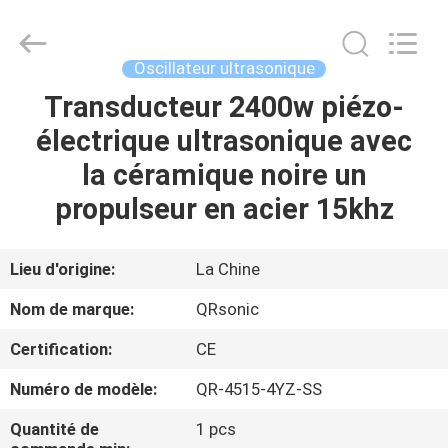
Hangzhou
Qianrong
Automation
Equipment
Co.,Ltd.
Oscillateur ultrasonique
All
Rights
Transducteur 2400w piézo-
MAISON
Reserved.
électrique ultrasonique avec
PRODUITS
la céramique noire un
propulseur en acier 15khz
À
PROPOS
Lieu d'origine:
La Chine
DE
Nom de marque:
QRsonic
NOUS
Certification:
CE
Numéro de modèle:
QR-4515-4YZ-SS
VISITE
DE
Quantité de
1 pcs