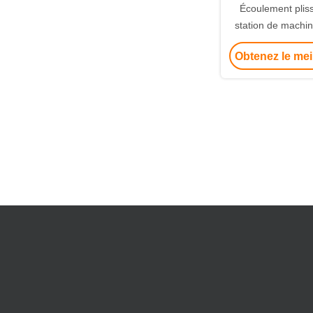
Écoulement plis
station de machin
d'élément filt
Obtenez le mei