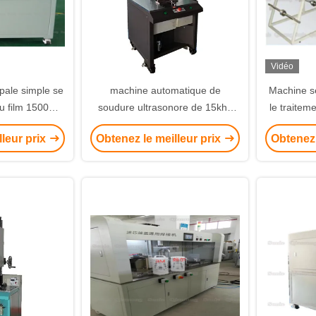
Vidéo
pale simple se
machine automatique de
Machine se
 du film 1500w
soudure ultrasonore de 15khz
le traitem
e grand filtre
4200w pour le cachetage de
dans div
lleur prix
Obtenez le meilleur prix
Obtenez 
ement
matériaux d'élément filtrant