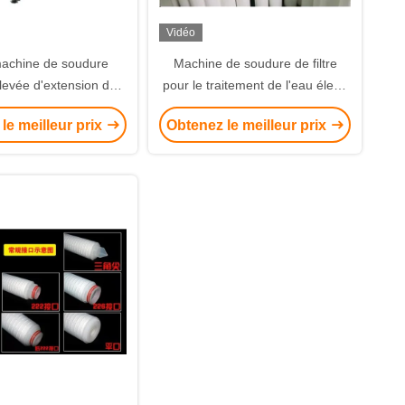
Vidéo
achine de soudure
Machine de soudure de filtre
levée d'extension de
pour le traitement de l'eau élevé
cartouche filtrante
de cartouche filtrante
le meilleur prix
Obtenez le meilleur prix
ment de la puissance
d'écoulement
6000w