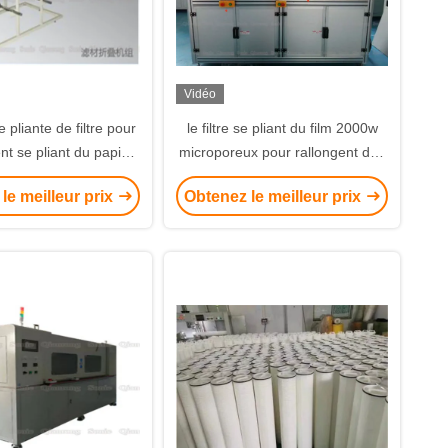
Vidéo
 pliante de filtre pour
le filtre se pliant du film 2000w
ent se pliant du papier
microporeux pour rallongent des
erses industries de
noyaux de filtre de 40 pouces
le meilleur prix
Obtenez le meilleur prix
filtration