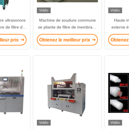
Vidéo
Vidéo
e ultrasonore
Machine de soudure commune
Haute m
re de filtre de
se pliante de filtre de membrane
externe é
le feutre non
microporeuse pour la soudeuse
cage de 
lleur prix
Obtenez le meilleur prix
Obtenez 
ure de pp
chaude de fonte
d'écoule
Vidéo
Vidéo