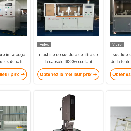
Vidéo
Vidéo
re infrarouge
machine de soudure de filtre de
soudure 
re les deux fins
la capsule 3000w scellant
de la font
cace d'élément
effectivement le logement de
en plasti
lleur prix
Obtenez le meilleur prix
Obtenez 
nt
filtre de capsule
production