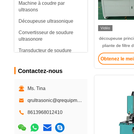
Machine à coudre par
ultrasons
Découpeuse ultrasonique
Vidéo
Convertisseur de soudure
découpeuse princi
ultrasonore
pliante de filtre
Transducteur de soudure
microporeux pour l
ultrasonore
Obtenez le mei
d'écoul
transducteur piézoélectrique
Contactez-nous
ultrasonique
Oscillateur ultrasonique
Ms. Tina
générateur d'onde
qrultrasonic@qrequipment.com
ultrasonique
8613968012410
Machine de soudure
ultrasonique de harnais de fil
Machine de soudure