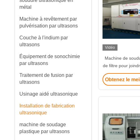
soudure ultrasonique en
métal
Machine à revêtement par
pulvérisation par ultrasons
Couche à l'indium par
ultrasons
Vidéo
Équipement de sonochimie
Machine de soudu
par ultrasons
de filtre pour joind
du cachetage effi
Traitement de fusion par
Obtenez le mei
filtra
ultrasons
Usinage aidé ultrasonique
Installation de fabrication
ultrasonique
machine de soudage
plastique par ultrasons