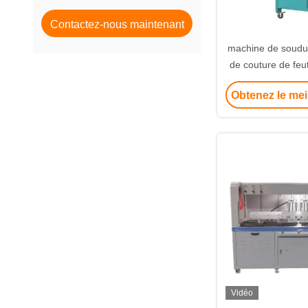
ultrasonique en métal
Contactez-nous maintenant
machine de soudur
de couture de feut
15Khz 4200w pour 
Obtenez le mei
tissé de soud
Vidéo