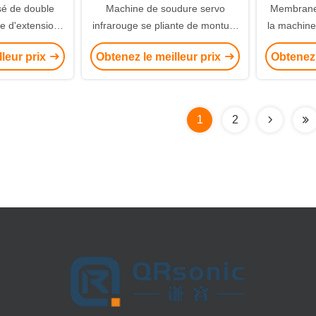
sé de double
Machine de soudure servo
Membrane 
e d'extension
infrarouge se pliante de monture
la machine
rant grand
d'élément filtrant 8000w
lleur prix
Obtenez le meilleur prix
Obtenez 
1
2