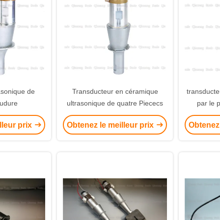
rasonique de
Transducteur en céramique
transducte
oudure
ultrasonique de quatre Piececs
par le 
lleur prix
Obtenez le meilleur prix
Obtenez 