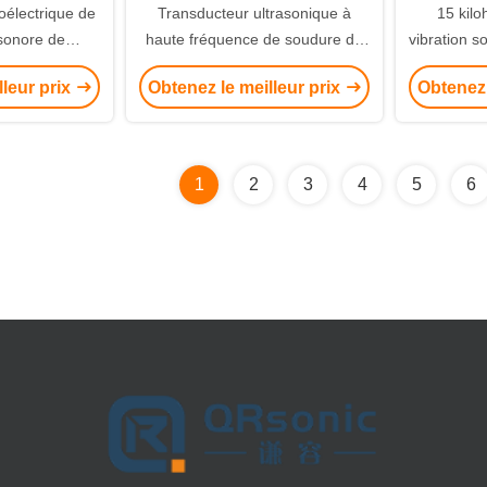
oélectrique de
Transducteur ultrasonique à
15 kilo
sonore de
haute fréquence de soudure de
vibration s
vé avec en
double d'oscillateur avec le
transduct
lleur prix
Obtenez le meilleur prix
Obtenez 
ZT4 noir
propulseur de support
d
1
2
3
4
5
6