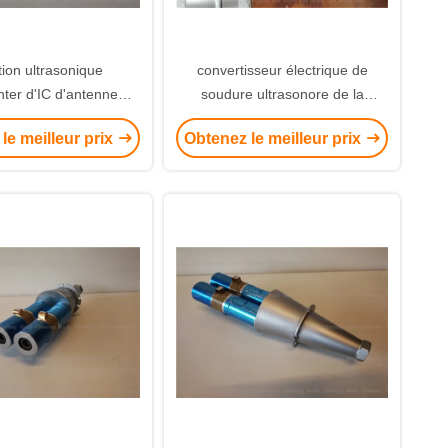
tion ultrasonique
convertisseur électrique de
nter d'IC d'antenne
soudure ultrasonore de la
nte de carte enfonçant
puissance 1500W élevée avec
le meilleur prix
Obtenez le meilleur prix
 positionnement de
en céramique PZT8 jaune
dure de feuille