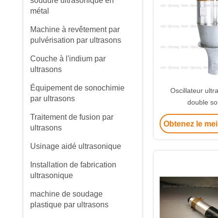
soudure ultrasonique en
métal
Machine à revêtement par
pulvérisation par ultrasons
Couche à l'indium par
ultrasons
Équipement de sonochimie
Oscillateur ult
par ultrasons
double s
Traitement de fusion par
Obtenez le mei
ultrasons
Usinage aidé ultrasonique
Installation de fabrication
ultrasonique
machine de soudage
plastique par ultrasons