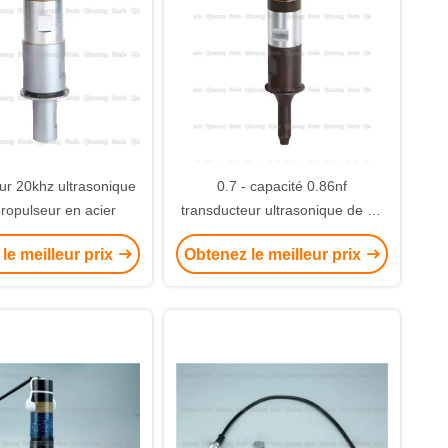
ur 20khz ultrasonique
0.7 - capacité 0.86nf
propulseur en acier
transducteur ultrasonique de 60
kilohertz avec le klaxon de
le meilleur prix
Obtenez le meilleur prix
soudure pour l'encastrement de
carte