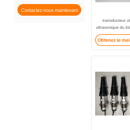
ultrasonique en métal
Contactez-nous maintenant
transducteur u
ultrasonique du k
soudure de d
Obtenez le mei
l'oscillate