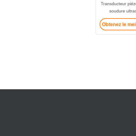
Transducteur piéz
soudure ultra
rendement éle
Obtenez le mei
céramique P