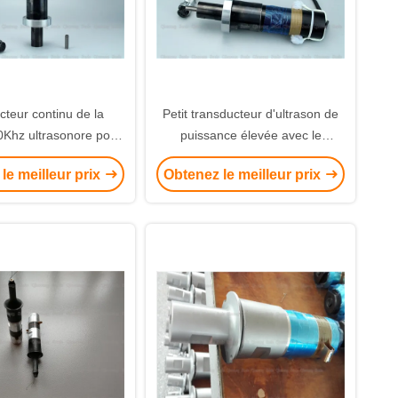
cteur continu de la
Petit transducteur d'ultrason de
Khz ultrasonore pour
puissance élevée avec le
aison de textile tissé
propulseur pour le cachetage de
le meilleur prix
Obtenez le meilleur prix
tissu de tissu de masque