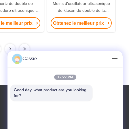
hertz de double de
Moins d'oscillateur ultrasonique
oudure ultrasonique de
de klaxon de double de la
eur avec la céramique
puissance 2800w pour les
le meilleur prix
Obtenez le meilleur prix
e 8pcs 45mm
soudeuses en plastique
Cassie
12:27 PM
Good day, what product are you looking 
for?