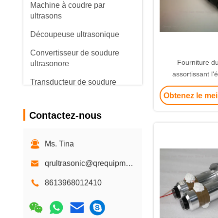
Machine à coudre par
ultrasons
Découpeuse ultrasonique
Convertisseur de soudure
Fourniture 
ultrasonore
assortissant l
Transducteur de soudure
ultrasonique néce
ultrasonore
Obtenez le mei
cachetage de tran
céramique
transducteur piézoélectrique
Contactez-nous
ultrasonique
Oscillateur ultrasonique
Ms. Tina
générateur d'onde
qrultrasonic@qrequipment.com
ultrasonique
8613968012410
Machine de soudure
ultrasonique de harnais de fil
Machine de soudure