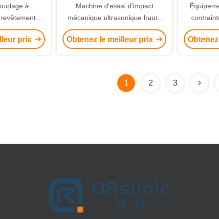
soudage à
Machine d'essai d'impact
Équipeme
r revêtement
mécanique ultrasonique haute
contraint
cuivre d'argent
puissance 1500w
ultrasoni
lleur prix
Obtenez le meilleur prix
Obtenez 
type 
1
2
3