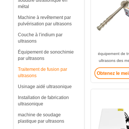
soudure ultrasonique en
métal
Machine à revêtement par
pulvérisation par ultrasons
Couche à l'indium par
ultrasons
Équipement de sonochimie
équipement de tr
par ultrasons
ultrasons des m
20kh
Traitement de fusion par
Obtenez le mei
ultrasons
Usinage aidé ultrasonique
Installation de fabrication
ultrasonique
machine de soudage
plastique par ultrasons