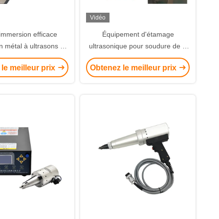
Vidéo
'immersion efficace
Équipement d'étamage
n métal à ultrasons en
ultrasonique pour soudure de fil
re en tôle enduit
émaillé 20K
le meilleur prix
Obtenez le meilleur prix