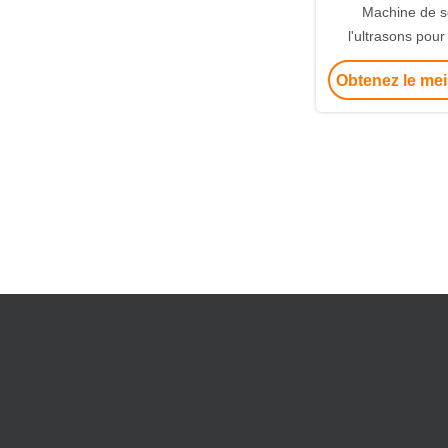
Machine de 
l'ultrasons pou
d'étain de fil de 
Obtenez le mei