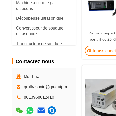
Machine à coudre par
ultrasons
Découpeuse ultrasonique
Convertisseur de soudure
Pistolet d'impact
ultrasonore
portatif de 20 
Transducteur de soudure
vitesse de trai
ultrasonore
Obtenez le mei
mm/min et une 
1500
transducteur piézoélectrique
Contactez-nous
ultrasonique
Oscillateur ultrasonique
Ms. Tina
générateur d'onde
qrultrasonic@qrequipment.com
ultrasonique
8613968012410
Machine de soudure
ultrasonique de harnais de fil
Machine de soudure