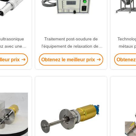
 ultrasonique
Traitement post-soudure de
Technolog
Khz avec une
l'équipement de relaxation des
métaux p
tement ≥ 500
contraintes par vieillissement
brouilla
lleur prix
Obtenez le meilleur prix
Obtenez 
puissance de
ultrasonore avec un pistolet à
 w
impact