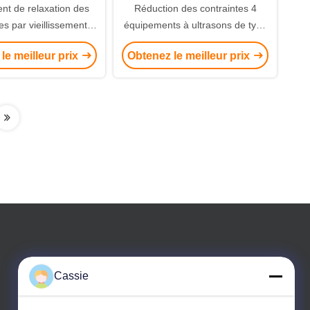
nt de relaxation des
Réduction des contraintes 4
es par vieillissement
équipements à ultrasons de type
que de 20 kHz 15000w,
broche pour les trous internes de
le meilleur prix
Obtenez le meilleur prix
cylindre à impact
divers composants métalliques
Cassie