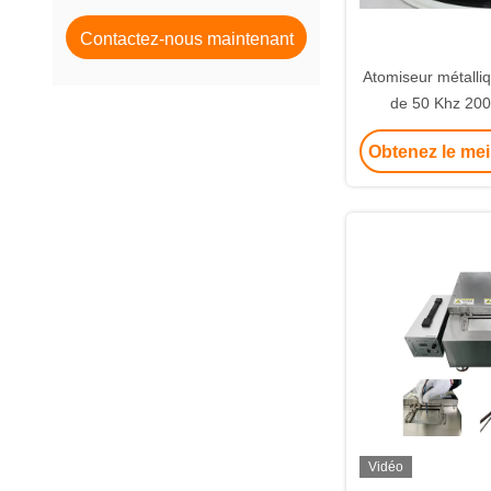
ultrasonique en métal
Contactez-nous maintenant
Atomiseur métalliq
de 50 Khz 200
fabrication de pou
Obtenez le mei
avec une plage d
de 150 à 
Vidéo