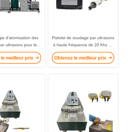
ie d'atomisation des
Pistolet de soudage par ultrasons
ar ultrasons pour le
à haute fréquence de 20 Khz de
rd métallique d'étain
puissance de 1500 W avec une
le meilleur prix
Obtenez le meilleur prix
amplitude de sortie de 30 à 100
μm