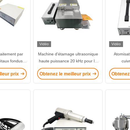
Vidéo
Vidéo
aitement par
Machine d'étamage ultrasonique
Atomisat
étaux fondus
haute puissance 20 kHz pour le
cuiv
z
soudage d'électrodes de batterie
lleur prix
Obtenez le meilleur prix
Obtenez 