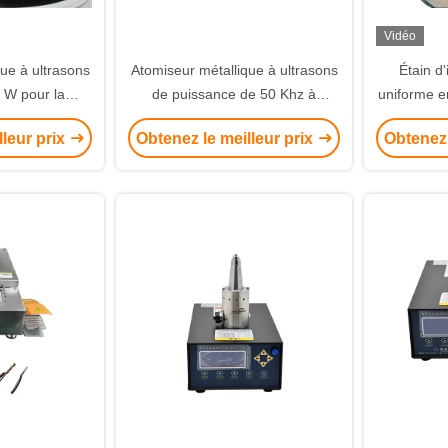
Vidéo
ue à ultrasons
Atomiseur métallique à ultrasons
Étain d
 W pour la
de puissance de 50 Khz à
uniforme e
dre métallique
fréquence de 200 W pour
cuiv
lleur prix
Obtenez le meilleur prix
Obtenez 
e température
l'atomisation de poudre
350 °C
métallique de précision avec une
plage de température de 150 à
350 °C