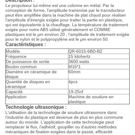
Description
:
Le propulseur lui-même est une colonne en métal. Par la
conception de forme, l'amplitude transmise par le transducteur
peut être amplifiée dans la machine de plat chaud pour réaliser
l'amplitude d'énergie exigée pour traiter la partie en plastique,
qui est équivalente à la chauffage. La température de traitement
exigée pour notre ABS utilisé généralement et COMME
plastiques est le μm environ 20 ; l'amplitude de traitement exigée
pour le nylon et le polypropylène est le μm environ 50.
Caractéristiques :
Modèle
QR-6015-6BD-BZ
Fréquence
15 kilohertz
De puissance de sortie
3600 watts
Boulon commun
M16*1
Diamètre en céramique de
60mm
disque
Quantité de disques en
4pcs
céramique
Capacité
19-25nf
Application
Machine de soudure en
plastique
Technologie ultrasonique :
L'utilisation de la technologie de soudure ultrasonore dans
l'industrie du plastique est devenue de plus en plus commune
autour du monde. L'application de cette technologie peut
remplacer le flux, l'adhésif, goupiller ou d'autres méthodes
mécaniques de fixation exigées dans le passé, efficacité