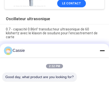
LE CONTACT
Oscillateur ultrasonique
0.7 - capacité 0.86nf transducteur ultrasonique de 60
kilohertz avec le klaxon de soudure pour l'encastrement de
carte
Fourniture du masque assortissant l'équipement ultrasonique
Cassie
nécessaire avec le cachetage de transducteur de la
céramique 20Khz
les pièces de rechange ultrasoniques du transducteur 2600w
2:32 PM
de la puissance 15Khz élevée pour N95 masquent la ligne
d'assortiment
Good day, what product are you looking for?
Catégories populaires
Tous
Soudure 
Machine À 
Ultrasonique En 
Revêtement Par 