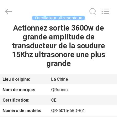
Hangzhou
Qianrong
Automation
Equipment
Co.,Ltd.
Oscillateur ultrasonique
All
Rights
Actionnez sortie 3600w de
MAISON
Reserved.
grande amplitude de
PRODUITS
transducteur de la soudure
15Khz ultrasonore une plus
À
grande
PROPOS
DE
Lieu d'origine:
La Chine
NOUS
Nom de marque:
QRsonic
Certification:
CE
VISITE
Numéro de modèle:
QR-6015-6BD-BZ
DE