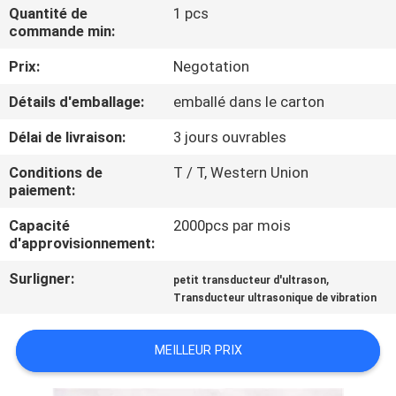
L'USINE
Quantité de
1 pcs
commande min:
Prix:
Negotation
CONTRÔLE
QUALITÉ
Détails d'emballage:
emballé dans le carton
Délai de livraison:
3 jours ouvrables
CONTACTEZ-
Conditions de
T / T, Western Union
NOUS
paiement:
Capacité
2000pcs par mois
NOUVELLES
d'approvisionnement:
Surligner:
,
petit transducteur d'ultrason
LES
Transducteur ultrasonique de vibration
AFFAIRES
MEILLEUR PRIX
DEMANDEZ