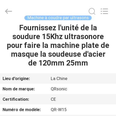
Hangzhou
Qianrong
Automation
Equipment
Co.,Ltd.
Machine à coudre par ultrasons
All
Rights
Fournissez l'unité de la
MAISON
Reserved.
soudure 15Khz ultrasonore
PRODUITS
pour faire la machine plate de
masque la soudeuse d'acier
À
de 120mm 25mm
PROPOS
DE
Lieu d'origine:
La Chine
NOUS
Nom de marque:
QRsonic
Certification:
CE
VISITE
Numéro de modèle:
QR-W15
DE