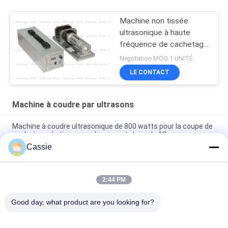
Machine non tissée
ultrasonique à haute
fréquence de cachetage
de sac
Negotation MOQ:1 UNITÉ
LE CONTACT
Machine à coudre par ultrasons
Machine à coudre ultrasonique de 800 watts pour la coupe de
cachetage de tissu avec la roue rotatoire de 12mm
Cassie
Système à haute fréquence de soudure ultrasonore de 20Khz
2500w sans couture
2:44 PM
Sonotroda ultrasonique à grande vitesse avec le générateur
de Digital pour la soudure de Transuerse
Good day, what product are you looking for?
Catégories populaires
Tous