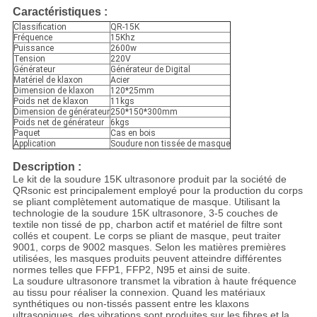
Caractéristiques :
Classification
QR-15K
Fréquence
15Khz
Puissance
2600w
Tension
220V
Générateur
Générateur de Digital
Matériel de klaxon
Acier
Dimension de klaxon
120*25mm
Poids net de klaxon
11kgs
Dimension de générateur
250*150*300mm
Poids net de générateur
6kgs
Paquet
Cas en bois
Application
Soudure non tissée de masque
Description :
Le kit de la soudure 15K ultrasonore produit par la société de
QRsonic est principalement employé pour la production du corps
se pliant complètement automatique de masque. Utilisant la
technologie de la soudure 15K ultrasonore, 3-5 couches de
textile non tissé de pp, charbon actif et matériel de filtre sont
collés et coupent. Le corps se pliant de masque, peut traiter
9001, corps de 9002 masques. Selon les matières premières
utilisées, les masques produits peuvent atteindre différentes
normes telles que FFP1, FFP2, N95 et ainsi de suite.
La soudure ultrasonore transmet la vibration à haute fréquence
au tissu pour réaliser la connexion. Quand les matériaux
synthétiques ou non-tissés passent entre les klaxons
ultrasoniques, des vibrations sont produites sur les fibres et la