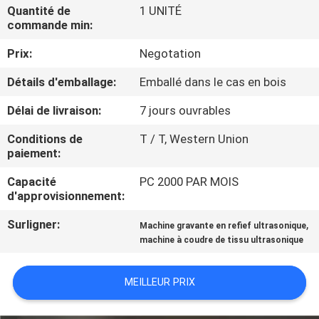
L'USINE
Quantité de
1 UNITÉ
commande min:
Prix:
Negotation
CONTRÔLE
QUALITÉ
Détails d'emballage:
Emballé dans le cas en bois
Délai de livraison:
7 jours ouvrables
CONTACTEZ-
Conditions de
T / T, Western Union
NOUS
paiement:
Capacité
PC 2000 PAR MOIS
NOUVELLES
d'approvisionnement:
Surligner:
,
Machine gravante en refief ultrasonique
LES
machine à coudre de tissu ultrasonique
AFFAIRES
MEILLEUR PRIX
DEMANDEZ