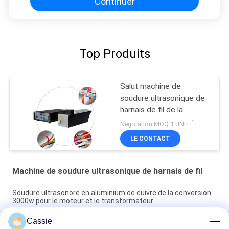
Continuer
Top Produits
Salut machine de
soudure ultrasonique de
harnais de fil de la
puissance 4000w
Negotation MOQ:1 UNITÉ
LE CONTACT
Machine de soudure ultrasonique de harnais de fil
Soudure ultrasonore en aluminium de cuivre de la conversion
3000w pour le moteur et le transformateur
Cassie
machine de soudure ultrasonique de harnais du fil 20Khz pour