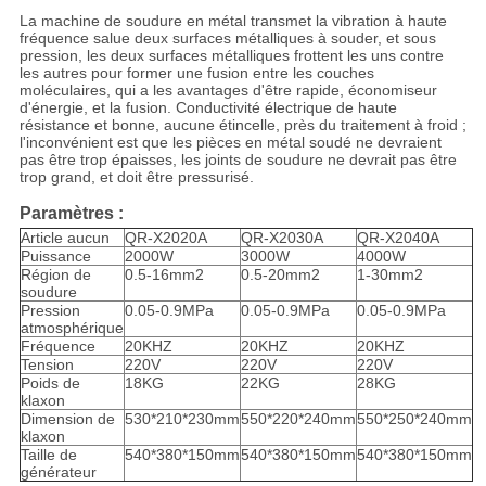
La machine de soudure en métal transmet la vibration à haute
fréquence salue deux surfaces métalliques à souder, et sous
pression, les deux surfaces métalliques frottent les uns contre
les autres pour former une fusion entre les couches
moléculaires, qui a les avantages d'être rapide, économiseur
d'énergie, et la fusion. Conductivité électrique de haute
résistance et bonne, aucune étincelle, près du traitement à froid ;
l'inconvénient est que les pièces en métal soudé ne devraient
pas être trop épaisses, les joints de soudure ne devrait pas être
trop grand, et doit être pressurisé.
Paramètres :
Article aucun
QR-X2020A
QR-X2030A
QR-X2040A
Puissance
2000W
3000W
4000W
Région de
0.5-16mm2
0.5-20mm2
1-30mm2
soudure
Pression
0.05-0.9MPa
0.05-0.9MPa
0.05-0.9MPa
atmosphérique
Fréquence
20KHZ
20KHZ
20KHZ
Tension
220V
220V
220V
Poids de
18KG
22KG
28KG
klaxon
Dimension de
530*210*230mm
550*220*240mm
550*250*240mm
klaxon
Taille de
540*380*150mm
540*380*150mm
540*380*150mm
générateur