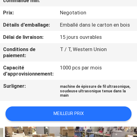
commande min:
L'USINE
Prix:
Negotation
CONTRÔLE
Détails d'emballage:
Emballé dans le carton en bois
QUALITÉ
Délai de livraison:
15 jours ouvrables
Conditions de
T / T, Western Union
CONTACTEZ-
paiement:
NOUS
Capacité
1000 pcs par mois
d'approvisionnement:
NOUVELLES
Surligner:
,
machine de épissure de fil ultrasonique
soudeuse ultrasonique tenue dans la
main
LES
AFFAIRES
MEILLEUR PRIX
DEMANDEZ