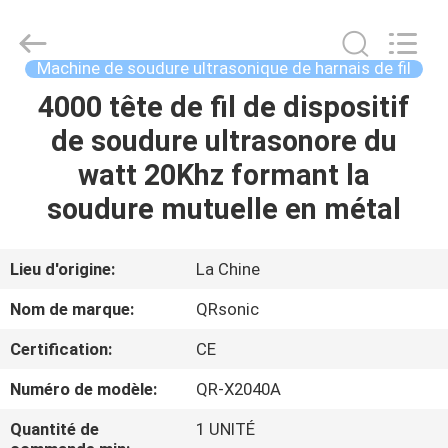
Hangzhou
Qianrong
Automation
Equipment
Co.,Ltd.
Machine de soudure ultrasonique de harnais de fil
All
Rights
4000 tête de fil de dispositif
MAISON
Reserved.
de soudure ultrasonore du
PRODUITS
watt 20Khz formant la
soudure mutuelle en métal
À
PROPOS
Lieu d'origine:
La Chine
DE
Nom de marque:
QRsonic
NOUS
Certification:
CE
Numéro de modèle:
QR-X2040A
VISITE
DE
Quantité de
1 UNITÉ