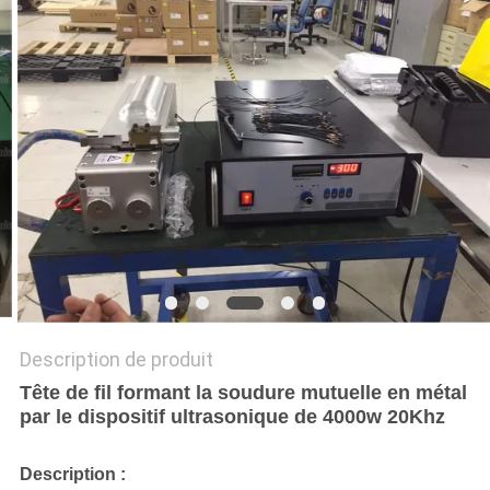
UN DEVIS
PLAN
DU
SITE
POLITIQUE
DE
CONFIDENTIALITÉ
Description de produit
Tête de fil formant la soudure mutuelle en métal
par le dispositif ultrasonique de 4000w 20Khz
Description :