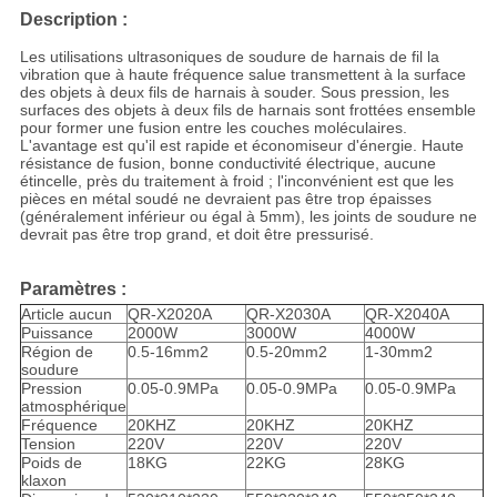
Description :
Les utilisations ultrasoniques de soudure de harnais de fil la
vibration que à haute fréquence salue transmettent à la surface
des objets à deux fils de harnais à souder. Sous pression, les
surfaces des objets à deux fils de harnais sont frottées ensemble
pour former une fusion entre les couches moléculaires.
L'avantage est qu'il est rapide et économiseur d'énergie. Haute
résistance de fusion, bonne conductivité électrique, aucune
étincelle, près du traitement à froid ; l'inconvénient est que les
pièces en métal soudé ne devraient pas être trop épaisses
(généralement inférieur ou égal à 5mm), les joints de soudure ne
devrait pas être trop grand, et doit être pressurisé.
Paramètres :
Article aucun
QR-X2020A
QR-X2030A
QR-X2040A
Puissance
2000W
3000W
4000W
Région de
0.5-16mm2
0.5-20mm2
1-30mm2
soudure
Pression
0.05-0.9MPa
0.05-0.9MPa
0.05-0.9MPa
atmosphérique
Fréquence
20KHZ
20KHZ
20KHZ
Tension
220V
220V
220V
Poids de
18KG
22KG
28KG
klaxon