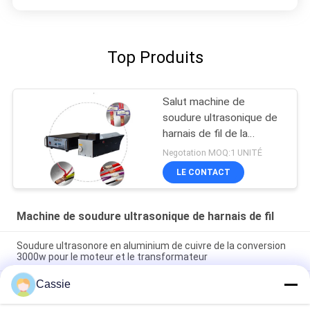
Top Produits
Salut machine de
soudure ultrasonique de
harnais de fil de la
puissance 4000w
Negotation MOQ:1 UNITÉ
LE CONTACT
Machine de soudure ultrasonique de harnais de fil
Soudure ultrasonore en aluminium de cuivre de la conversion
3000w pour le moteur et le transformateur
Cassie
machine de soudure ultrasonique de harnais du fil 20Khz pour
le procédé électrique de connexion de câblage cuivre de
soudure