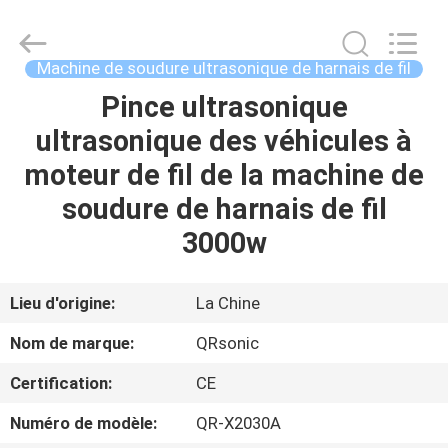
Hangzhou
Qianrong
Automation
Equipment
Co.,Ltd.
Machine de soudure ultrasonique de harnais de fil
All
Rights
Pince ultrasonique
MAISON
Reserved.
ultrasonique des véhicules à
PRODUITS
moteur de fil de la machine de
soudure de harnais de fil
À
3000w
PROPOS
DE
Lieu d'origine:
La Chine
NOUS
Nom de marque:
QRsonic
Certification:
CE
VISITE
Numéro de modèle:
QR-X2030A
DE