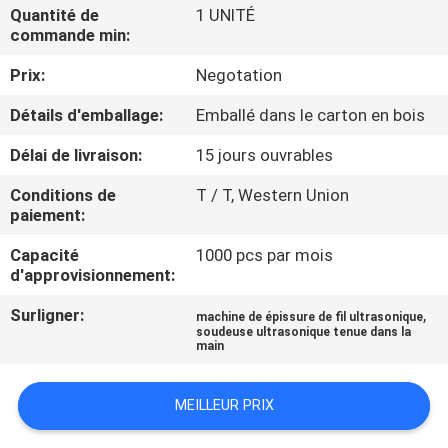
L'USINE
Quantité de
1 UNITÉ
commande min:
Prix:
Negotation
CONTRÔLE
QUALITÉ
Détails d'emballage:
Emballé dans le carton en bois
Délai de livraison:
15 jours ouvrables
CONTACTEZ-
Conditions de
T / T, Western Union
NOUS
paiement:
Capacité
1000 pcs par mois
NOUVELLES
d'approvisionnement:
Surligner:
,
machine de épissure de fil ultrasonique
soudeuse ultrasonique tenue dans la
LES
main
AFFAIRES
MEILLEUR PRIX
DEMANDEZ