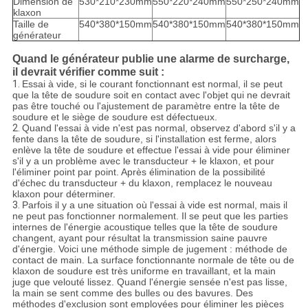
Dimension de
530*210*230mm
550*220*240mm
550*250*240mm
klaxon
Taille de
540*380*150mm
540*380*150mm
540*380*150mm
générateur
Quand le générateur publie une alarme de surcharge,
il devrait vérifier comme suit :
1.
Essai à vide, si le courant fonctionnant est normal, il se peut
que la tête de soudure soit en contact avec l'objet qui ne devrait
pas être touché ou l'ajustement de paramètre entre la tête de
soudure et le siège de soudure est défectueux.
2.
Quand l'essai à vide n'est pas normal, observez d'abord s'il y a
fente dans la tête de soudure, si l'installation est ferme, alors
enlève la tête de soudure et effectue l'essai à vide pour éliminer
s'il y a un problème avec le transducteur + le klaxon, et pour
l'éliminer point par point. Après élimination de la possibilité
d'échec du transducteur + du klaxon, remplacez le nouveau
klaxon pour déterminer.
3.
Parfois il y a une situation où l'essai à vide est normal, mais il
ne peut pas fonctionner normalement. Il se peut que les parties
internes de l'énergie acoustique telles que la tête de soudure
changent, ayant pour résultat la transmission saine pauvre
d'énergie. Voici une méthode simple de jugement : méthode de
contact de main. La surface fonctionnante normale de tête ou de
klaxon de soudure est très uniforme en travaillant, et la main
juge que velouté lissez. Quand l'énergie sensée n'est pas lisse,
la main se sent comme des bulles ou des bavures. Des
méthodes d'exclusion sont employées pour éliminer les pièces