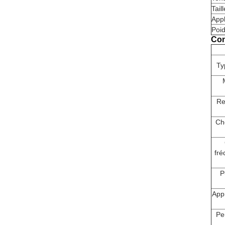
Taill
Appl
Poid
Con
Ty
Re
Ch
fr
P
App
Peu