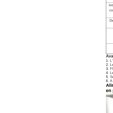
In
co
De
Ava
1.
L
2.
Le
3.
F
4.
L
5.
S
6.
A
Ali
en 