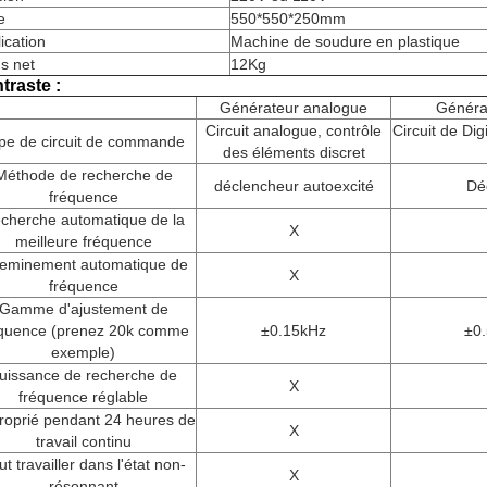
e
550*550*250mm
ication
Machine de soudure en plastique
s net
12Kg
traste :
Générateur analogue
Générat
Circuit analogue, contrôle
Circuit de Dig
pe de circuit de commande
des éléments discret
Méthode de recherche de
déclencheur autoexcité
Dé
fréquence
cherche automatique de la
X
meilleure fréquence
eminement automatique de
X
fréquence
Gamme d'ajustement de
équence (prenez 20k comme
±0.15kHz
±0.
exemple)
uissance de recherche de
X
fréquence réglable
roprié pendant 24 heures de
X
travail continu
t travailler dans l'état non-
X
résonnant