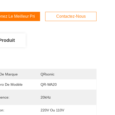
nez Le Meilleur Prix
Contactez-Nous
Produit
De Marque
QRsonic
ro De Modèle
QR-WA20
uence:
20kHz
on:
220V Ou 110V