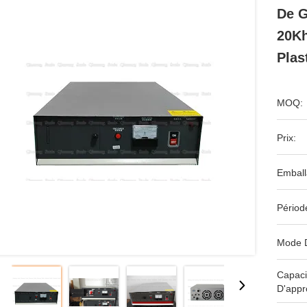
De G
20Kh
Plas
MOQ:
Prix:
Emball
Périod
Mode 
Capaci
D'appr