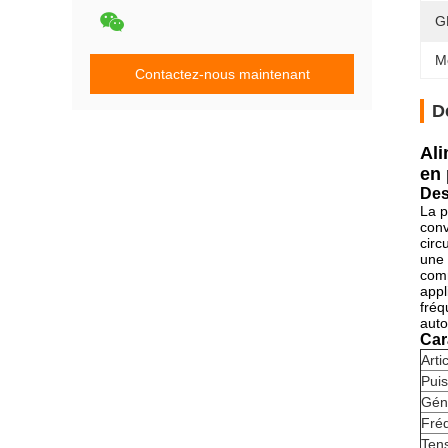
G
M
Contactez-nous maintenant
D
Ali
en 
Des
La p
conv
circ
une 
comm
appl
fréq
auto
Car
Arti
Pui
Gén
Fré
Ten