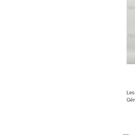
Les
Gén