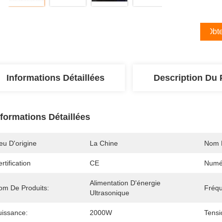
Obte
Informations Détaillées
Description Du 
nformations Détaillées
eu D'origine
La Chine
Nom 
rtification
CE
Numé
Alimentation D'énergie 
om De Produits:
Fréq
Ultrasonique
uissance:
2000W
Tensi