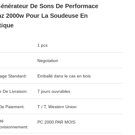
énérateur De Sons De Performace
z 2000w Pour La Soudeuse En
tique
1 pcs
Negotation
age Standard:
Emballé dans le cas en bois
e De Livraison:
7 jours ouvrables
De Paiement:
T / T, Western Union
té
PC 2000 PAR MOIS
ovisionnement: