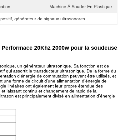
cation:
Machine À Souder En Plastique
positif
, 
générateur de signaux ultrasonores
de Performace 20Khz 2000w pour la soudeuse
onique, un générateur ultrasonique. Sa fonction est de
tif qui assortit le transducteur ultrasonique. De la forme du
alimentation d'énergie de commutation peuvent être utilisés, et
 une forme de circuit d'une alimentation d'énergie de
rgie linéaires ont également leur propre étendue des
ant et laissant continu et changement de rapid de la
'ultrason est principalement divisé en alimentation d'énergie