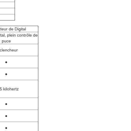
eur de Digital
ital, plein contrôle de
puce
clencheur
●
●
5 kilohertz
●
●
●