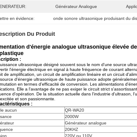
ENERATEUR:
Générateur Analogue
Appli
ettre en évidence:
onde sonore ultrasonique produisant du dis
escription Du Produit
mentation d'énergie analogue ultrasonique élevée 
plastique
cription :
uissance ultrasonique désigné souvent sous le nom d'une source ultras
ertir l'énergie électrique en signal à haute fréquence de courant alterna
uit de amplification, un circuit de amplification linéaire et un circuit d'
source d'énergie ultrasonique de haute puissance adopte généralement
utation en termes d'efficacité de conversion. Les alimentations d'éne
ications. Elle a l'avantage de ne pas exiger le circuit strict s'assortiss
uence d'opération. De la situation actuelle dans l'industrie d'ultrason, l
excitée et son passionnante.
actéristiques :
cle aucun
QR-WA20
ssance
2000W
érateur
Générateur analogue
quence
20KHZ
sion
220V ou 110V