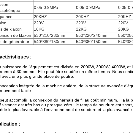
ssion
0.05-0.9MPa
0.05-0.9MPa
0.05-0
osphérique
quence
20KHZ
20KHZ
20KHZ
sion
220V
220V
220V
s de klaxon
18KG
22KG
28KG
ension de klaxon
530*210*230mm
550*220*240mm
550*25
le de générateur
540*380*150mm
540*380*150mm
540*38
actéristiques :
a puissance de l'équipement est divisée en 2000W, 3000W, 4000W, et la
mmmm à 30mmmm. Elle peut être soudée en même temps. Nous continu
il avec une plus grande place de poutre.
onception intégrée de la machine entière, de la structure avancée d'équi
ouvement facile
l peut accomplir la connexion du harnais de fil au coût minimum. Il a la 
ésistance est très bas ou presque zéro ; le temps de soudure est short, 
édé le plus favorable à l'environnement de soudure et la plus avancée
lication :