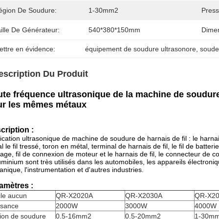
égion De Soudure:
1-30mm2
Press
ille De Générateur:
540*380*150mm
Dimen
ettre en évidence:
équipement de soudure ultrasonore
, 
soude
escription Du Produit
te fréquence ultrasonique de la machine de soudure
ur les mêmes métaux
cription :
ication ultrasonique de machine de soudure de harnais de fil : le harnais 
l le fil tressé, toron en métal, terminal de harnais de fil, le fil de batte
ge, fil de connexion de moteur et le harnais de fil, le connecteur de con
uminium sont très utilisés dans les automobiles, les appareils électroniq
nique, l'instrumentation et d'autres industries.
amètres :
cle aucun
QR-X2020A
QR-X2030A
QR-X2
ssance
2000W
3000W
4000W
ion de soudure
0.5-16mm2
0.5-20mm2
1-30m