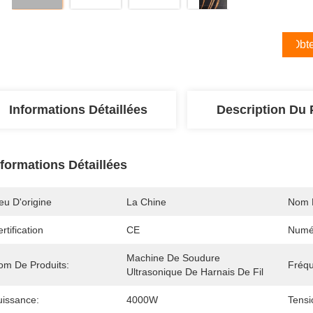
Obte
Informations Détaillées
Description Du 
nformations Détaillées
eu D'origine
La Chine
Nom 
rtification
CE
Numé
Machine De Soudure 
om De Produits:
Fréq
Ultrasonique De Harnais De Fil
uissance:
4000W
Tensi