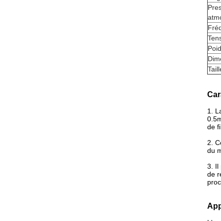
Pre
atm
Fré
Ten
Poid
Dim
Tail
Car
1.
L
0.5
de f
2.
C
du m
3.
I
de r
proc
App