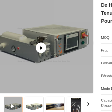
De H
Tenu
Pou
MOQ:
Prix:
Emball
Périod
Mode 
Capaci
D'appr