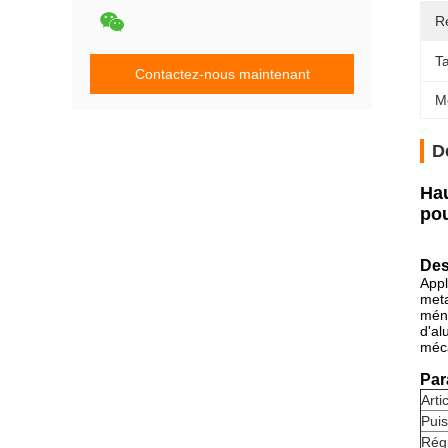
R
Ta
Contactez-nous maintenant
M
D
Hau
po
Des
Appl
meta
ména
d'al
méca
Par
Arti
Pui
Rég