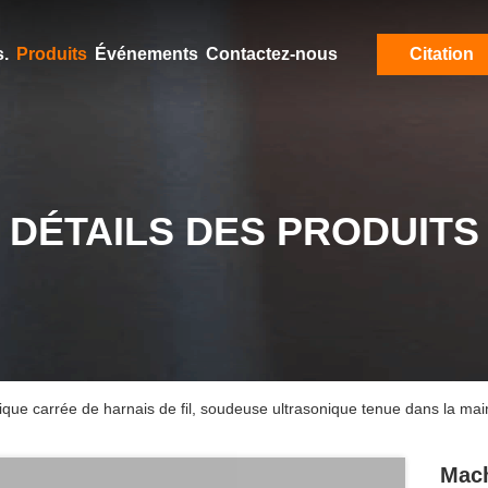
.
Produits
Événements
Contactez-nous
Citation
DÉTAILS DES PRODUITS
que carrée de harnais de fil, soudeuse ultrasonique tenue dans la m
Mach