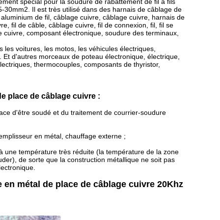
ment spécial pour la soudure de rabattement de fil à fils
0.5-30mm2. Il est très utilisé dans des harnais de câblage de
aluminium de fil, câblage cuivre, câblage cuivre, harnais de
e, fil de câble, câblage cuivre, fil de connexion, fil, fil se
 de cuivre, composant électronique, soudure des terminaux,
les voitures, les motos, les véhicules électriques,
ns. Et d'autres morceaux de poteau électronique, électrique,
 électriques, thermocouples, composants de thyristor,
 place de câblage cuivre :
face d'être soudé et du traitement de courrier-soudure
 remplisseur en métal, chauffage externe ;
 à une température très réduite (la température de la zone
r), de sorte que la construction métallique ne soit pas
lectronique.
 en métal de place de câblage cuivre 20Khz