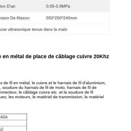
ion D'air:
0.05-0.9MPa
sion De Klaxon:
550*250*240mm
use ultrasonique tenue dans la main
 en métal de place de câblage cuivre 20Khz
de fil en métal, le cuivre et le harnais de fil d'aluminium,
rie, soudure du harnais de fil de moto, harnais de fil de
necteur, le câblage cuivre etc. et la soudure de fil
ues, les moteurs, le matériel de transmission, le matériel
040A
m2