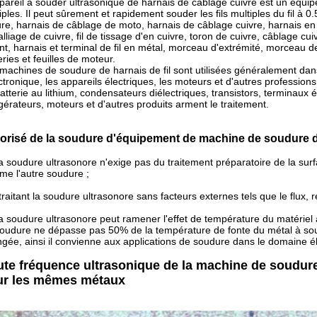
pareil à souder ultrasonique de harnais de câblage cuivre est un équipe
iples. Il peut sûrement et rapidement souder les fils multiples du fil à 
ure, harnais de câblage de moto, harnais de câblage cuivre, harnais en 
d'alliage de cuivre, fil de tissage d'en cuivre, toron de cuivre, câblage cuivr
ant, harnais et terminal de fil en métal, morceau d'extrémité, morceau
eries et feuilles de moteur.
machines de soudure de harnais de fil sont utilisées généralement dans 
ectronique, les appareils électriques, les moteurs et d'autres professio
atterie au lithium, condensateurs diélectriques, transistors, terminaux
igérateurs, moteurs et d'autres produits arment le traitement.
orisé de la soudure d'équipement de machine de soudure de
la soudure ultrasonore n'exige pas du traitement préparatoire de la sur
e l'autre soudure ;
 traitant la soudure ultrasonore sans facteurs externes tels que le flux,
la soudure ultrasonore peut ramener l'effet de température du matériel
oudure ne dépasse pas 50% de la température de fonte du métal à soude
gée, ainsi il convienne aux applications de soudure dans le domaine é
te fréquence ultrasonique de la machine de soudure
ur les mêmes métaux