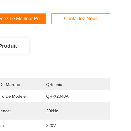
nez Le Meilleur Prix
Contactez-Nous
Produit
De Marque
QRsonic
ro De Modèle
QR-X2040A
uence:
20kHz
on:
220V