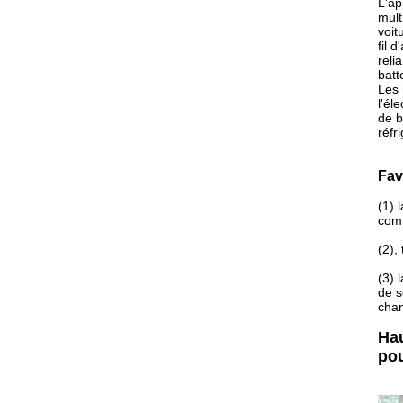
L'ap
mult
voit
fil 
reli
batt
Les 
l'él
de b
réfr
Fav
(1) 
comm
(2),
(3) 
de s
chan
Hau
po