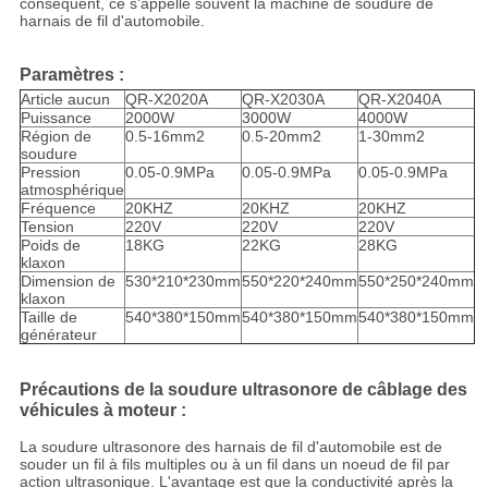
conséquent, ce s'appelle souvent la machine de soudure de
harnais de fil d'automobile.
Paramètres :
Article aucun
QR-X2020A
QR-X2030A
QR-X2040A
Puissance
2000W
3000W
4000W
Région de
0.5-16mm2
0.5-20mm2
1-30mm2
soudure
Pression
0.05-0.9MPa
0.05-0.9MPa
0.05-0.9MPa
atmosphérique
Fréquence
20KHZ
20KHZ
20KHZ
Tension
220V
220V
220V
Poids de
18KG
22KG
28KG
klaxon
Dimension de
530*210*230mm
550*220*240mm
550*250*240mm
klaxon
Taille de
540*380*150mm
540*380*150mm
540*380*150mm
générateur
Précautions de la soudure ultrasonore de câblage des
véhicules à moteur :
La soudure ultrasonore des harnais de fil d'automobile est de
souder un fil à fils multiples ou à un fil dans un noeud de fil par
action ultrasonique. L'avantage est que la conductivité après la