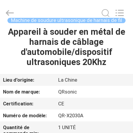
Hangzhou
Qianrong
Automation
Equipment
Co.,Ltd.
Machine de soudure ultrasonique de harnais de fil
All
Rights
Appareil à souder en métal de
MAISON
Reserved.
harnais de câblage
PRODUITS
d'automobile/dispositif
ultrasoniques 20Khz
À
PROPOS
Lieu d'origine:
La Chine
DE
Nom de marque:
QRsonic
NOUS
Certification:
CE
Numéro de modèle:
QR-X2030A
VISITE
DE
Quantité de
1 UNITÉ