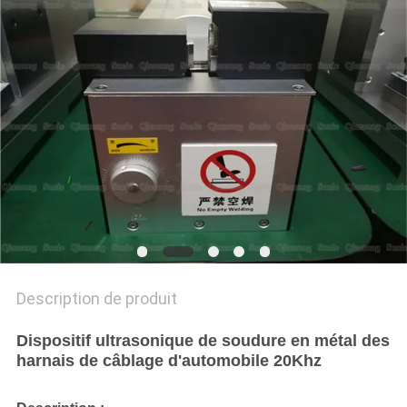
UN DEVIS
PLAN
DU
SITE
POLITIQUE
DE
CONFIDENTIALITÉ
Description de produit
Dispositif ultrasonique de soudure en métal des
harnais de câblage d'automobile 20Khz