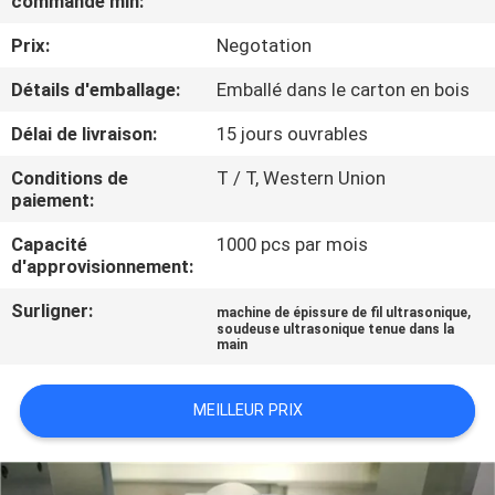
commande min:
L'USINE
Prix:
Negotation
CONTRÔLE
Détails d'emballage:
Emballé dans le carton en bois
QUALITÉ
Délai de livraison:
15 jours ouvrables
Conditions de
T / T, Western Union
CONTACTEZ-
paiement:
NOUS
Capacité
1000 pcs par mois
d'approvisionnement:
NOUVELLES
Surligner:
,
machine de épissure de fil ultrasonique
soudeuse ultrasonique tenue dans la
main
LES
AFFAIRES
MEILLEUR PRIX
DEMANDEZ