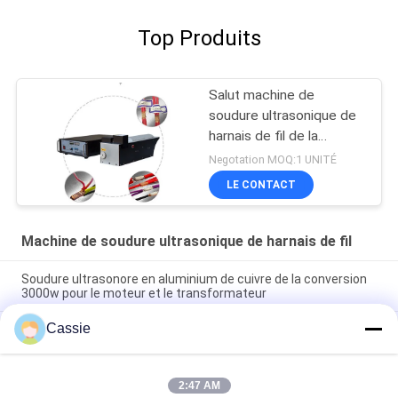
Top Produits
Salut machine de
soudure ultrasonique de
harnais de fil de la
puissance 4000w
Negotation MOQ:1 UNITÉ
LE CONTACT
Machine de soudure ultrasonique de harnais de fil
Soudure ultrasonore en aluminium de cuivre de la conversion
3000w pour le moteur et le transformateur
Cassie
machine de soudure ultrasonique de harnais du fil 20Khz pour
le procédé électrique de connexion de câblage cuivre de
soudure
2:47 AM
Ultrason de cuivre de la soudeuse 20Khz sans matériaux