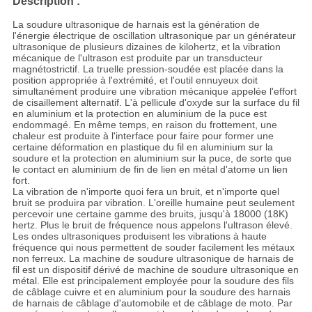
Description :
La soudure ultrasonique de harnais est la génération de
l'énergie électrique de oscillation ultrasonique par un générateur
ultrasonique de plusieurs dizaines de kilohertz, et la vibration
mécanique de l'ultrason est produite par un transducteur
magnétostrictif. La truelle pression-soudée est placée dans la
position appropriée à l'extrémité, et l'outil ennuyeux doit
simultanément produire une vibration mécanique appelée l'effort
de cisaillement alternatif. L'à pellicule d'oxyde sur la surface du fil
en aluminium et la protection en aluminium de la puce est
endommagé. En même temps, en raison du frottement, une
chaleur est produite à l'interface pour faire pour former une
certaine déformation en plastique du fil en aluminium sur la
soudure et la protection en aluminium sur la puce, de sorte que
le contact en aluminium de fin de lien en métal d'atome un lien
fort.
La vibration de n'importe quoi fera un bruit, et n'importe quel
bruit se produira par vibration. L'oreille humaine peut seulement
percevoir une certaine gamme des bruits, jusqu'à 18000 (18K)
hertz. Plus le bruit de fréquence nous appelons l'ultrason élevé.
Les ondes ultrasoniques produisent les vibrations à haute
fréquence qui nous permettent de souder facilement les métaux
non ferreux. La machine de soudure ultrasonique de harnais de
fil est un dispositif dérivé de machine de soudure ultrasonique en
métal. Elle est principalement employée pour la soudure des fils
de câblage cuivre et en aluminium pour la soudure des harnais
de harnais de câblage d'automobile et de câblage de moto. Par