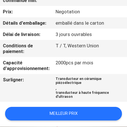
commande min:
L'USINE
Prix:
Negotation
CONTRÔLE
Détails d'emballage:
emballé dans le carton
QUALITÉ
Délai de livraison:
3 jours ouvrables
Conditions de
T / T, Western Union
CONTACTEZ-
paiement:
NOUS
Capacité
2000pcs par mois
d'approvisionnement:
NOUVELLES
Surligner:
Transducteur en céramique
piézoélectrique
,
transducteur à haute fréquence
LES
d'ultrason
AFFAIRES
MEILLEUR PRIX
DEMANDEZ