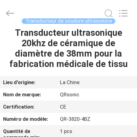
Hangzhou
Qianrong
Automation
Equipment
Co.,Ltd.
Transducteur de soudure ultrasonore
All
Rights
Transducteur ultrasonique
MAISON
Reserved.
20khz de céramique de
PRODUITS
diamètre de 38mm pour la
fabrication médicale de tissu
À
PROPOS
Lieu d'origine:
La Chine
DE
Nom de marque:
QRsonic
NOUS
Certification:
CE
Numéro de modèle:
QR-3820-4BZ
VISITE
DE
Quantité de
1 pcs