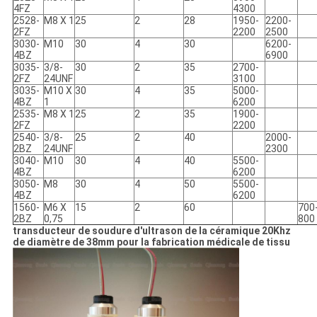
4FZ
4300
2528-
M8 X 1
25
2
28
1950-
2200-
2FZ
2200
2500
3030-
M10
30
4
30
6200-
4BZ
6900
3035-
3/8-
30
2
35
2700-
2FZ
24UNF
3100
3035-
M10 X
30
4
35
5000-
4BZ
1
6200
2535-
M8 X 1
25
2
35
1900-
2FZ
2200
2540-
3/8-
25
2
40
2000-
2BZ
24UNF
2300
3040-
M10
30
4
40
5500-
4BZ
6200
3050-
M8
30
4
50
5500-
4BZ
6200
1560-
M6 X
15
2
60
700
2BZ
0,75
800
transducteur de soudure d'ultrason de la céramique 20Khz
de diamètre de 38mm pour la fabrication médicale de tissu