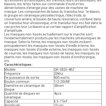
accessoires ultrasoniques, les transducteurs ultrasoniques, les
klaxons, les têtes faites sur commande d'outil et les
alimentations d'énergie pour des usines de machine de
masque. Les composantes de base du transducteur : le klaxon,
le groupe en céramique piézoélectrique, l'électrode, la
couverture arrière, le boulon de haute résistance, combiné dans
un transducteur ultrasonique, et le transducteur est fixé dans le
cas protecteur. Le klaxon a un certain rapport d'amplification
d'amplitude.
Les masques non-tissés actuellement sur le marché sont
fondamentalement produits par les machines ultrasoniques de
masque. Selon la forme, les masques non-tissés incluent
principalement les masques non-tissés d'oreille interne, les
masques non-tissés d'oreille externe, les masques non-tissés
de courroie, les masques non-tissés de tasse, les masques se
pliants non-tissés, les masques non-tissés d'ornithorynque,
etc.
Caractéristiques :
Modèle
QR-3820-4BZ
Fréquence
20khz
De puissance de sortie
800 watts
Boulon commun
1/2-20UNF
Diamètre en céramique de
38mm
disque
Quantité de disques en
4pcs
céramique
Capacité
6.5-7.5nf
Amplitude
10 um