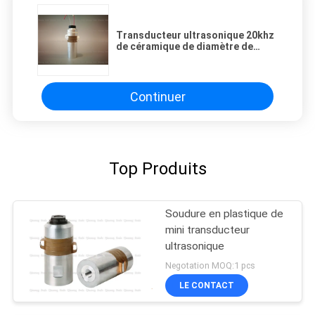
Transducteur ultrasonique 20khz
de céramique de diamètre de
38mm pour la fabrication
médicale de tissu
Continuer
Top Produits
Soudure en plastique de
mini transducteur
ultrasonique
Negotation MOQ:1 pcs
LE CONTACT