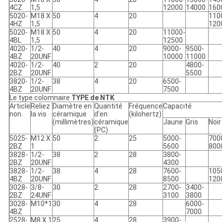
4CZ
1,5
12000
14000
160
5020-
M18 X
50
4
20
110
4HZ
1,5
120
5020-
M18 X
50
4
20
11000-
4BL
1,5
12500
4020-
1/2-
40
4
20
9000-
9500-
4BZ
20UNF
10000
11000
4020-
1/2-
40
2
20
4800-
2BZ
20UNF
5500
3820-
1/2-
38
4
20
6500-
4BZ
20UNF
7500
Le type colomnaire
TYPE de NTK
Article
Reliez
Diamètre en
Quantité
Fréquence
Capacité
non.
la vis
céramique
d'en
(kilohertz)
(millimètres)
céramique
Jaune
Gris
Noir
(PC)
5025-
M12 X
50
2
25
5000-
700
2BZ
1
5600
800
3828-
1/2-
38
2
28
3800-
2BZ
20UNF
4300
3828-
1/2-
38
4
28
7600-
105
4BZ
20UNF
8500
120
3028-
3/8-
30
2
28
2700-
3400-
2BZ
24UNF
3100
3800
3028-
M10*1
30
4
28
6000-
4BZ
7000
2528-
M8 X 1
25
4
28
3900-