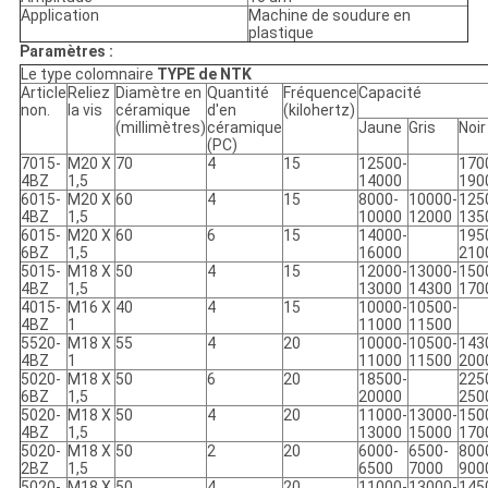
Application
Machine de soudure en
plastique
Paramètres :
Le type colomnaire
TYPE de NTK
Article
Reliez
Diamètre en
Quantité
Fréquence
Capacité
non.
la vis
céramique
d'en
(kilohertz)
(millimètres)
céramique
Jaune
Gris
Noir
(PC)
7015-
M20 X
70
4
15
12500-
170
4BZ
1,5
14000
190
6015-
M20 X
60
4
15
8000-
10000-
125
4BZ
1,5
10000
12000
135
6015-
M20 X
60
6
15
14000-
195
6BZ
1,5
16000
210
5015-
M18 X
50
4
15
12000-
13000-
150
4BZ
1,5
13000
14300
170
4015-
M16 X
40
4
15
10000-
10500-
4BZ
1
11000
11500
5520-
M18 X
55
4
20
10000-
10500-
143
4BZ
1
11000
11500
200
5020-
M18 X
50
6
20
18500-
225
6BZ
1,5
20000
250
5020-
M18 X
50
4
20
11000-
13000-
150
4BZ
1,5
13000
15000
170
5020-
M18 X
50
2
20
6000-
6500-
800
2BZ
1,5
6500
7000
900
5020-
M18 X
50
4
20
11000-
13000-
145